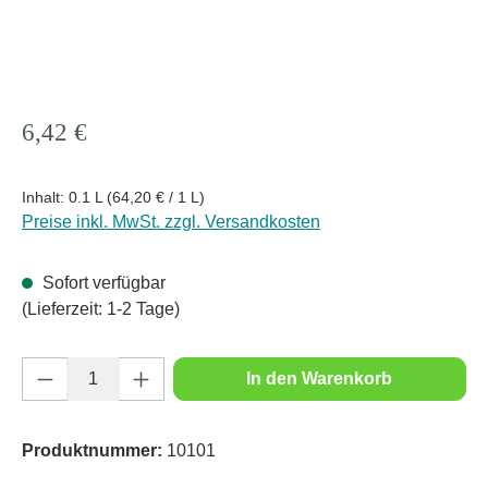
Regulärer Preis:
6,42 €
Inhalt:
0.1 L
(64,20 € / 1 L)
Preise inkl. MwSt. zzgl. Versandkosten
Sofort verfügbar
(Lieferzeit: 1-2 Tage)
Produkt Anzahl: Gib den gewünschten Wert e
In den Warenkorb
Produktnummer:
10101