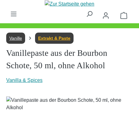
Zum Hauptinhalt springen
Waren
Vanille
Extrakt & Paste
Vanillepaste aus der Bourbon
Schote, 50 ml, ohne Alkohol
Vanilla & Spices
Bildergalerie überspringen