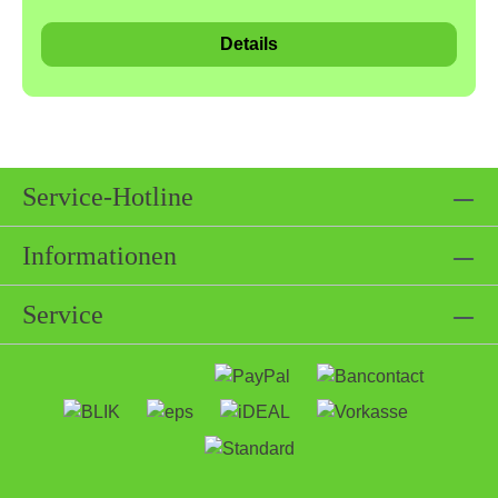
knusprige Textur und einen unvergleichlichen
Details
Geschmack sorgen. Einer der Höhepunkte dieser
Mischung ist die Wasabi Erdnüsse, die eine
erfrischende Schärfe und Würze mitbringen.Zutaten
& NährwerteZutaten: Wasabinüsse 45%,
Cashewnüsse 16%, Mandeln 16%, Weizenmehl 6%
(enthält Gluten), Zucker 12%, Farbstoff E160c,
Service-Hotline
Sonnenblumenöl, Zwiebel, Farbe E120, Erdnussöl,
Salz.Allergene:Kann Spuren von Allergenen
Informationen
enthaltenKann Spuren von Senf und Nüssen
enthaltenUnsere Produkte werden bei uns sorgfältig
Service
von Hand abgefüllt. Wir sind sehr darauf bedacht,
dass nur die reinen Produkte in die Verpackungen
gelangen. Bei allen präventiven Maßnahmen und
Erfahrungswerten, kann ein Ausschluss von
Allergenen nicht zu 100% gewährleistet werden.
Eine Kreuzkontamination kann bereits auf dem Feld,
zum Zeitpunkt der Ernte, Transport etc. stattgefunden