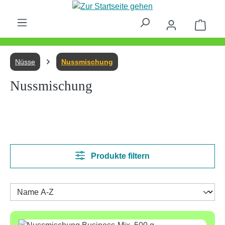
Zum Hauptinhalt springen
Waren
Nüsse
Nussmischung
Nussmischung
Produkte filtern