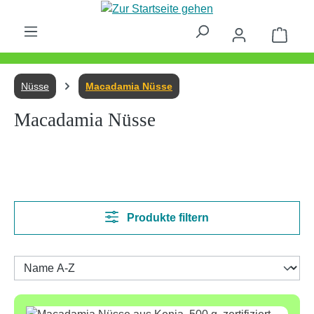
Zum Hauptinhalt springen
Waren
Nüsse
Macadamia Nüsse
Macadamia Nüsse
Produkte filtern