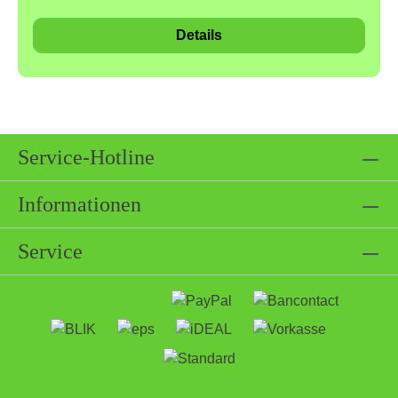
höchste Anteil an ungesättigten Fettsäuren aufweist,
Details
wird als ernährungsphysiologisch "beste " Nuss
angesehen.Unbehandelt, roh ein Energiespender für
die kalte Jahreszeit mit einem Anteil von 75 %
ungesättigten Fettsäuren!Die Nüsse haben einen
ausgezeichneten Geschmack und sind gut
verdaulich.Zutaten & NährwerteZutaten: Macadamia
Service-Hotline
NussAllergene:Kann Spuren von Allergenen
enthaltenKann Spuren von Senf und Nüssen
Informationen
enthaltenUnsere Produkte werden bei uns sorgfältig
von Hand abgefüllt. Wir sind sehr darauf bedacht,
Service
dass nur die reinen Produkte in die Verpackungen
gelangen. Bei allen präventiven Maßnahmen und
Erfahrungswerten, kann ein Ausschluss von
Allergenen nicht zu 100% gewährleistet werden.
Eine Kreuzkontamination kann bereits auf dem Feld,
zum Zeitpunkt der Ernte, Transport etc. stattgefunden
haben.Nährwertangaben je 100 g:Energie: 3286kj /