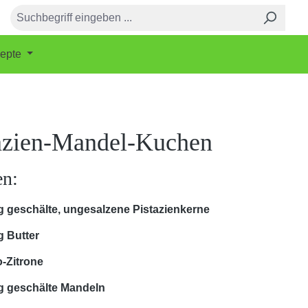
epte
azien-Mandel-Kuchen
en:
g geschälte, ungesalzene Pistazienkerne
g Butter
o-Zitrone
g geschälte Mandeln