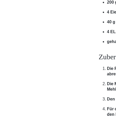
200 
4 Ei
40 g
4 EL
geha
Zuber
Die 
abre
Die 
Mehl
Den 
Für 
den 