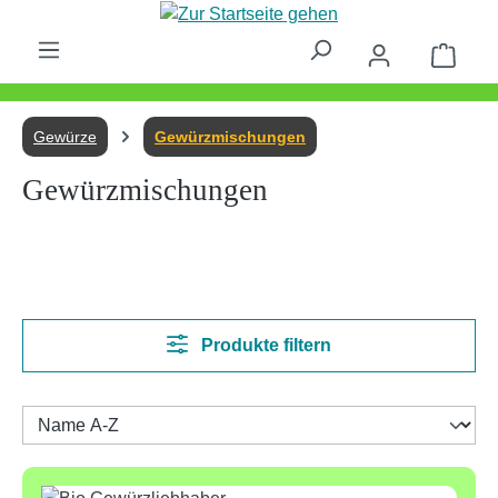
Zum Hauptinhalt springen
Waren
Gewürze
Gewürzmischungen
Gewürzmischungen
Produkte filtern