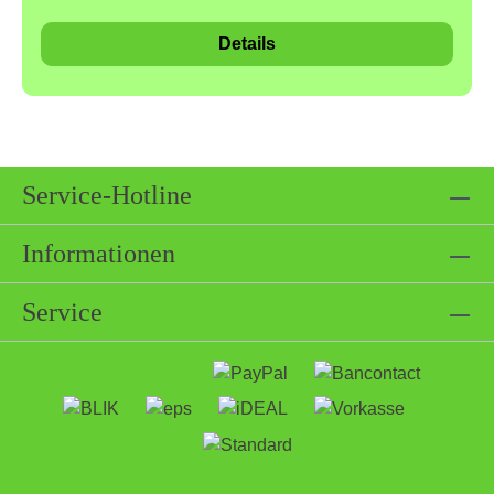
bester Bio-Qualität.Verwendung: Frischkäse,
Details
Grillkäse, Ofenkäse, Kräuterbutter, Dips, etc.Wir
verzichten bewusst auf die Zugabe von
Geschmacksverstärkern, Gluten und anderen,
künstlichen Zusatz- und
Konservierungsstoffen.Zutaten & NährwerteZutaten:
Bio Tomaten, Bio Paprika, Bio Knoblauch, Bio
Service-Hotline
Zwiebel, Bio Petersilie, Bio Schnittlauch, Fleur de
Sel (Salz), Bio Basilikum, Bio Oregano, Bio Chili,
Informationen
Bio ThymianAllergene:Kann Spuren von Allergenen
enthaltenKann Spuren von Senf und Nüssen
Service
enthaltenUnsere Produkte werden bei uns sorgfältig
von Hand abgefüllt. Wir sind sehr darauf bedacht,
dass nur die reinen Produkte in die Verpackungen
gelangen. Bei allen präventiven Maßnahmen und
Erfahrungswerten, kann ein Ausschluss von
Allergenen nicht zu 100% gewährleistet werden.
Eine Kreuzkontamination kann bereits auf dem Feld,