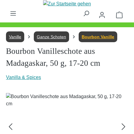
Zum Hauptinhalt springen
Waren
Vanille
Ganze Schoten
Bourbon Vanille
Bourbon Vanilleschote aus
Madagaskar, 50 g, 17-20 cm
Vanilla & Spices
Bildergalerie überspringen