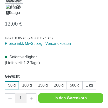
Regulärer Preis:
12,00 €
Inhalt:
0.05 kg
(240,00 € / 1 kg)
Preise inkl. MwSt. zzgl. Versandkosten
Sofort verfügbar
(Lieferzeit: 1-2 Tage)
auswählen
Gewicht
50 g
100 g
150 g
200 g
500 g
1 kg
Produkt Anzahl: Gib den gewünschten Wert e
In den Warenkorb