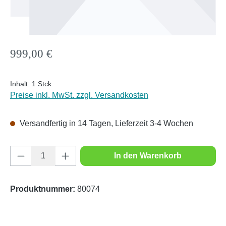
Regulärer Preis:
999,00 €
Inhalt:
1 Stck
Preise inkl. MwSt. zzgl. Versandkosten
Versandfertig in 14 Tagen, Lieferzeit 3-4 Wochen
Produkt Anzahl: Gib den gewünschten Wert e
In den Warenkorb
Produktnummer:
80074