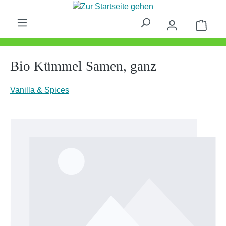
Zum Hauptinhalt springen
Waren
Bio Kümmel Samen, ganz
Vanilla & Spices
Bildergalerie überspringen